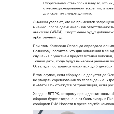
Спортсменам ставилось в вину то, что и
о несанкционированном вскрытии, и пов
для скрытия следов допинга.
Лыжники уверяют, что не применяли запрещённ
мнению, после сдачи анализов ответственност
агентство (WADA). Спортсмены будут добиват
арбитражный суд.
При этом Комиссия Освальда оправдала олимп
Сотникову, посчитав, что для обвинений в её 
слушания с участием представителей бобслея, 
Точной даты, когда будут вынесены решения по
Освальда постарается уложиться до 5 декабря,
В том случае, если сборную не допустят до Ол
не увидеть соревнования по телевидению. Утр
и «Матч ТВ» откажутся от трансляций, если ро
Холдинг ВГТРК, которому принадлежит канал «
сборная будет отстранена от Олимпиады в Пхё
сообщили РИА Новости в пресс-службе компан