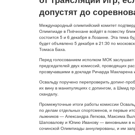
допустят до соревнов
Международный олимпийский комитет подтверди
Олимпиаде в Пхёчнхане войдёт в повестку бли
состоится 5 и 6 декабря в Лозанне. Эта тема 
будет объявлено 5 декабря в 21:30 по москов
Томаса Баха.
Перед голосованием исполком МОК заслушает
председателей двух комиссий, проводящих рас
прозвучавшими в докладе Ричарда Макларена 
Освальду поручено перепроверить допинг-проб
их вину в манипуляциях с допингом, а Шмид п
скандалу.
Промежуточные итоги работы комиссии Освальд
по делам отдельных спортсменов, и первые ит
лыжников — Александра Легкова, Максима Выле
Шаповалову и Юлию Иванову — виновными в на
сочинской Олимпиады аннулированы, и им зап