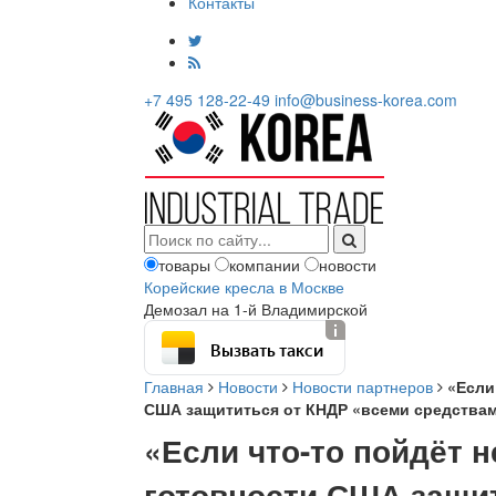
Контакты
+7 495 128-22-49
info@business-korea.com
товары
компании
новости
Корейские кресла в Москве
Демозал на 1-й Владимирской
Вызвать такси
Главная
Новости
Новости партнеров
«Если
США защититься от КНДР «всеми средства
«Если что-то пойдёт н
готовности США защи