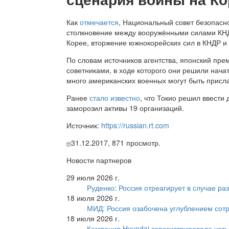
Как
отмечается
, Национальный совет безопасн
столкновение между вооружёнными силами КН
Корее, вторжение южнокорейских сил в КНДР и
По словам источников агентства, японский пр
советниками, в ходе которого они решили нача
много американских военных могут быть присл
Ранее
стало известно
, что Токио решил ввести
заморозил активы 19 организаций.
Источник:
https://russian.rt.com
31.12.2017,
871
просмотр.
Новости партнеров
29 июля 2026 г.
Руденко: Россия отреагирует в случае р
18 июля 2026 г.
МИД: Россия озабочена углублением сот
18 июля 2026 г.
Компания Hyundai зарегистрировала четы