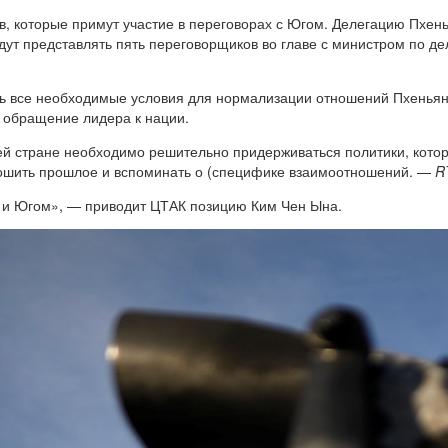
, которые примут участие в переговорах с Югом. Делегацию Пхен
ут представлять пять переговорщиков во главе с министром по д
ть все необходимые условия для нормализации отношений Пхенья
а обращение лидера к нации.
шей стране необходимо решительно придерживаться политики, кото
ошить прошлое и вспоминать о (специфике взаимоотношений. —
R
м и Югом», — приводит ЦТАК позицию Ким Чен Ына.