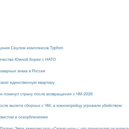
ещения Сеулом комплексов Typhon
ичества Южной Кореи с НАТО
оварных знака в России
свою единственную квартиру
и покинул страну после возвращения с ЧМ-2026
после вылета сборных с ЧМ, а южнокорейцу угрожали убийством
свистом и оскорблениями
 Патрис Эвра зажигает под «Седую ночь»: что происходит за кулис