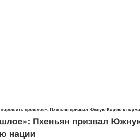
т ворошить прошлое»: Пхеньян призвал Южную Корею к норм
ошлое»: Пхеньян призвал Южну
ю нации