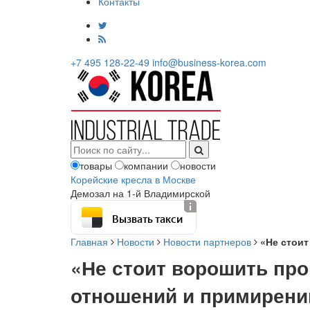
Контакты
+7 495 128-22-49
info@business-korea.com
товары
компании
новости
Корейские кресла в Москве
Демозал на 1-й Владимирской
Вызвать такси
Главная
Новости
Новости партнеров
«Не стои
«Не стоит ворошить пр
отношений и примирени