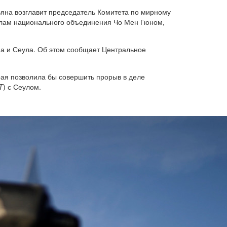
ьяна возглавит председатель Комитета по мирному
елам национального объединения Чо Мен Гюном,
на и Сеула. Об этом сообщает Центральное
рая позволила бы совершить прорыв в деле
T
) с Сеулом.