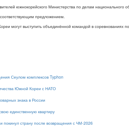
авителей южнокорейского Министерства по делам национального о
с соответствующим предложением.
Кореи могут выступить объединённой командой в соревнованиях п
ещения Сеулом комплексов Typhon
ичества Южной Кореи с НАТО
оварных знака в России
свою единственную квартиру
и покинул страну после возвращения с ЧМ-2026