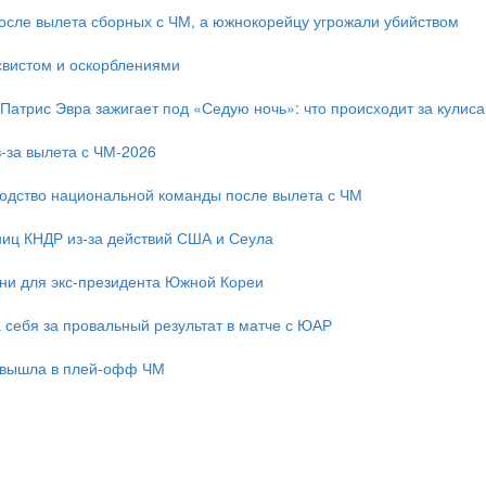
после вылета сборных с ЧМ, а южнокорейцу угрожали убийством
свистом и оскорблениями
 Патрис Эвра зажигает под «Седую ночь»: что происходит за кулис
-за вылета с ЧМ-2026
одство национальной команды после вылета с ЧМ
ниц КНДР из-за действий США и Сеула
зни для экс-президента Южной Кореи
 себя за провальный результат в матче с ЮАР
 вышла в плей-офф ЧМ