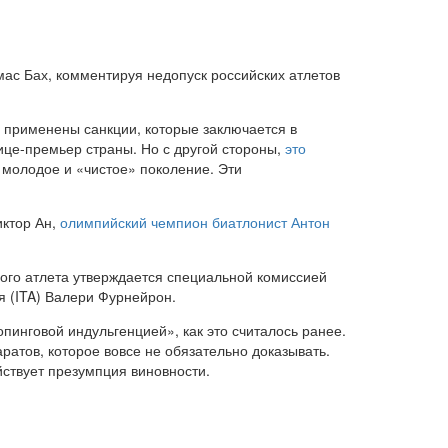
ас Бах, комментируя недопуск российских атлетов
 применены санкции, которые заключается в
вице-премьер страны. Но с другой стороны,
это
 молодое и «чистое» поколение. Эти
иктор Ан,
олимпийский чемпион биатлонист Антон
ого атлета утверждается специальной комиссией
я (ITA) Валери Фурнейрон.
пинговой индульгенцией», как это считалось ранее.
ратов, которое вовсе не обязательно доказывать.
ствует презумпция виновности.