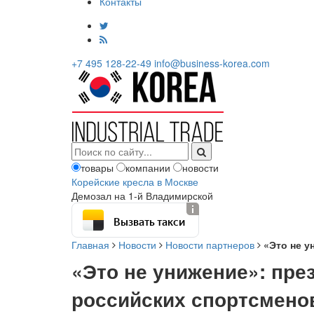
Контакты
+7 495 128-22-49
info@business-korea.com
товары
компании
новости
Корейские кресла в Москве
Демозал на 1-й Владимирской
Вызвать такси
Главная
Новости
Новости партнеров
«Это не у
«Это не унижение»: пр
российских спортсмено