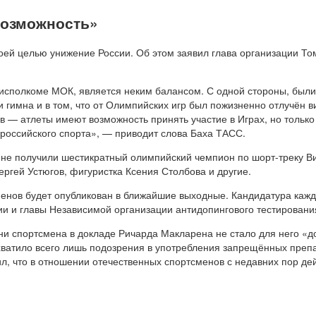
возможность»
ей целью унижение России. Об этом заявил глава организации Том
 исполкоме МОК, является неким балансом. С одной стороны, были
 и гимна и в том, что от Олимпийских игр был пожизненно отлучён 
в — атлеты имеют возможность принять участие в Играх, но только
 российского спорта», — приводит слова Баха ТАСС.
н не получили шестикратный олимпийский чемпион по шорт-треку В
ргей Устюгов, фигуристка Ксения Столбова и другие.
нов будет опубликован в ближайшие выходные. Кандидатура кажд
и и главы Независимой организации антидопингового тестировани
ни спортсмена в докладе Ричарда Макларена не стало для него «до
 хватило всего лишь подозрения в употребления запрещённых препа
, что в отношении отечественных спортсменов с недавних пор дей