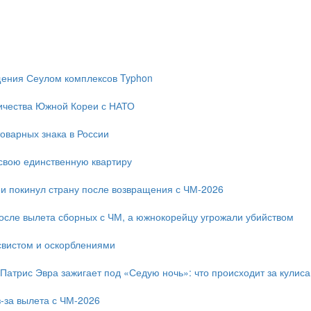
ещения Сеулом комплексов Typhon
ичества Южной Кореи с НАТО
оварных знака в России
свою единственную квартиру
и покинул страну после возвращения с ЧМ-2026
после вылета сборных с ЧМ, а южнокорейцу угрожали убийством
свистом и оскорблениями
 Патрис Эвра зажигает под «Седую ночь»: что происходит за кулис
-за вылета с ЧМ-2026