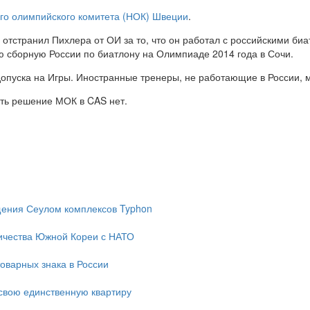
го олимпийского комитета (НОК) Швеции
.
отстранил Пихлера от ОИ за то, что он работал с российскими б
ю сборную России по биатлону на Олимпиаде 2014 года в Сочи.
пуска на Игры. Иностранные тренеры, не работающие в России, м
ить решение МОК в CAS нет.
ещения Сеулом комплексов Typhon
ичества Южной Кореи с НАТО
оварных знака в России
свою единственную квартиру