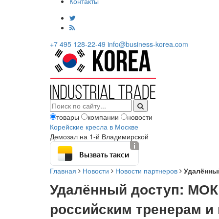
Контакты
+7 495 128-22-49
info@business-korea.com
товары
компании
новости
Корейские кресла в Москве
Демозал на 1-й Владимирской
Вызвать такси
Главная
Новости
Новости партнеров
Удалённый
Удалённый доступ: МОК
российским тренерам и