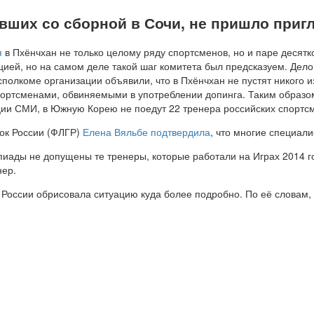
авши
х
со сборной в Сочи, не пришло приг
я
в Пхёнчхан не только целому ряду спортсменов, но и паре десятк
ией, но на самом деле такой шаг комитета был предсказуем. Дело
сполкоме организации объявили, что в Пхёнчхан не пустят никого 
ортсменами, обвиняемыми в употреблении допинга. Таким образом
ции СМИ, в Южную Корею не поедут 22 тренера российских спортсм
нок России (ФЛГР)
Елена Вяльбе подтвердила
, что многие специал
пиады не допущены те тренеры, которые работали на Играх 2014 г
нер.
оссии обрисовала ситуацию куда более подробно. По её словам, н