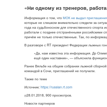
«
Ни одному из тренеров, работ
Информация о том, что
МОК не выдал приглашени
которые не слишком внимательно следили за ситуац
года на судьбоносном для отечественного спорта и
работали с позднее отстранёнными российскими сп
причём не только отечественные. Так, по информа
В разговоре с RT президент Федерации лыжных го
«Да, нам известна эта информация. До Олим
ещё один наставник», — объяснила функцио
Ранее Вяльбе на общем собрании лыжной сборной Р
командой в Сочи, приглашений не получили.
Также по теме
Источник:
https://russian.rt.com
28.01.2018,
900
просмотров.
Новости партнеров