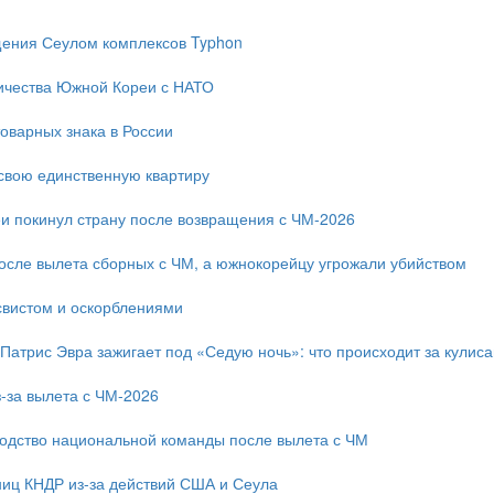
ещения Сеулом комплексов Typhon
ичества Южной Кореи с НАТО
оварных знака в России
свою единственную квартиру
и покинул страну после возвращения с ЧМ-2026
после вылета сборных с ЧМ, а южнокорейцу угрожали убийством
свистом и оскорблениями
 Патрис Эвра зажигает под «Седую ночь»: что происходит за кулис
-за вылета с ЧМ-2026
одство национальной команды после вылета с ЧМ
ниц КНДР из-за действий США и Сеула