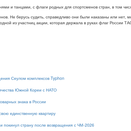
ми и танцами, с флаги родных для спортсменов стран, в том чис
ов. Не берусь судить, справедливо они были наказаны или нет, мн
дной из участниц акции, которая держала в руках флаг России ТА
ещения Сеулом комплексов Typhon
ичества Южной Кореи с НАТО
оварных знака в России
свою единственную квартиру
и покинул страну после возвращения с ЧМ-2026