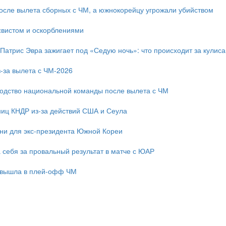
после вылета сборных с ЧМ, а южнокорейцу угрожали убийством
свистом и оскорблениями
 Патрис Эвра зажигает под «Седую ночь»: что происходит за кулис
-за вылета с ЧМ-2026
одство национальной команды после вылета с ЧМ
ниц КНДР из-за действий США и Сеула
зни для экс-президента Южной Кореи
 себя за провальный результат в матче с ЮАР
 вышла в плей-офф ЧМ