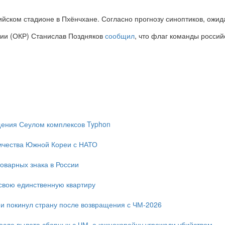
ском стадионе в Пхёнчхане. Согласно прогнозу синоптиков, ожид
сии (ОКР) Станислав Поздняков
сообщил
, что флаг команды росси
ещения Сеулом комплексов Typhon
ичества Южной Кореи с НАТО
оварных знака в России
свою единственную квартиру
и покинул страну после возвращения с ЧМ-2026
после вылета сборных с ЧМ, а южнокорейцу угрожали убийством