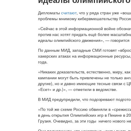
Дипломаты
считают
, что у ряда стран уже «во
проблемы мнимому кибервмешательству Росси
«Сейчас в этой информационной войне обознач
против нас хотят придать ещё более масштабн
идеалы олимпийского движения», — говорится
По данным МИД, западные СМИ готовят «вброс 
хакерских атаках на информационные ресурсы,
года.
«Никаких доказательств, естественно, миру, ка
кампании могут быть привлечены не только ан
другие), но и давно имеющие тесные связи с Ц
«Есет» и др.)», — отметили в ведомстве.
В МИД предупредили, что подозревают подгото
«По той же схеме Россию обвиняли в «срежисс
в день открытия Олимпийских игр в Пекине в 2
Грузия. Очевидно, за эти годы ничего нового 
Они подчеркнули, что некоторые «силы вновь п