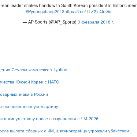
rean leader shakes hands with South Korean president in historic mee
#Pyeongchang2018
https://t.co/TLZ2iuQoGn
— AP Sports (@AP_Sports)
9 февраля 2018 г.
ещения Сеулом комплексов Typhon
ичества Южной Кореи с НАТО
оварных знака в России
свою единственную квартиру
и покинул страну после возвращения с ЧМ-2026
после вылета сборных с ЧМ, а южнокорейцу угрожали убийством