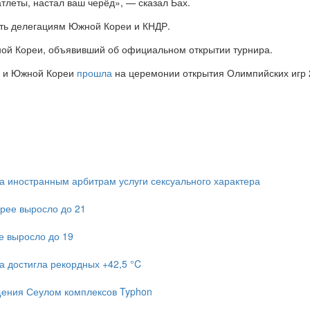
тлеты, настал ваш черёд», — сказал Бах.
ть делегациям Южной Кореи и КНДР.
ной Кореи, объявивший об официальном открытии турнира.
й и Южной Кореи
прошла
на церемонии открытия Олимпийских игр 2
 иностранным арбитрам услуги сексуального характера
рее выросло до 21
е выросло до 19
а достигла рекордных +42,5 °C
ещения Сеулом комплексов Typhon