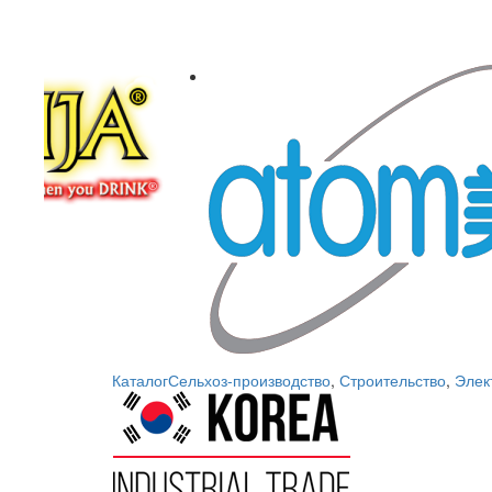
Каталог
Сельхоз-производство
,
Строительство
,
Элек