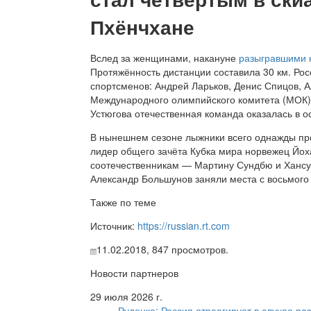
Пхёнчхане
Вслед за женщинами, накануне
разыгравшими к
Протяжённость дистанции составила 30 км. Ро
спортсменов: Андрей Ларьков, Денис Спицов, 
Международного олимпийского комитета (МОК
Устюгова отечественная команда оказалась в о
В нынешнем сезоне лыжники всего однажды про
лидер общего зачёта Кубка мира норвежец Йох
соотечественникам — Мартину Сундбю и Хансу 
Александр Большунов заняли места с восьмого 
Также по теме
Источник:
https://russian.rt.com
11.02.2018,
847
просмотров.
Новости партнеров
29 июля 2026 г.
Руденко: Россия отреагирует в случае р