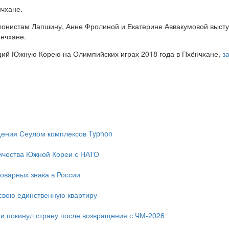
нчхане.
онистам Лапшину, Анне Фролиной и Екатерине Аввакумовой высту
нчхане.
ий Южную Корею на Олимпийских играх 2018 года в Пхёнчхане,
з
ещения Сеулом комплексов Typhon
ичества Южной Кореи с НАТО
оварных знака в России
свою единственную квартиру
и покинул страну после возвращения с ЧМ-2026