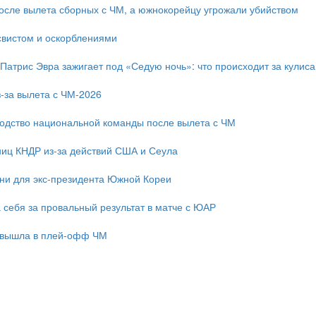
после вылета сборных с ЧМ, а южнокорейцу угрожали убийством
свистом и оскорблениями
 Патрис Эвра зажигает под «Седую ночь»: что происходит за кулис
-за вылета с ЧМ-2026
одство национальной команды после вылета с ЧМ
ниц КНДР из-за действий США и Сеула
зни для экс-президента Южной Кореи
 себя за провальный результат в матче с ЮАР
 вышла в плей-офф ЧМ