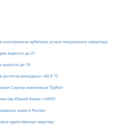
 иностранным арбитрам услуги сексуального характера
рее выросло до 21
е выросло до 19
а достигла рекордных +42,5 °C
ещения Сеулом комплексов Typhon
ичества Южной Кореи с НАТО
оварных знака в России
свою единственную квартиру