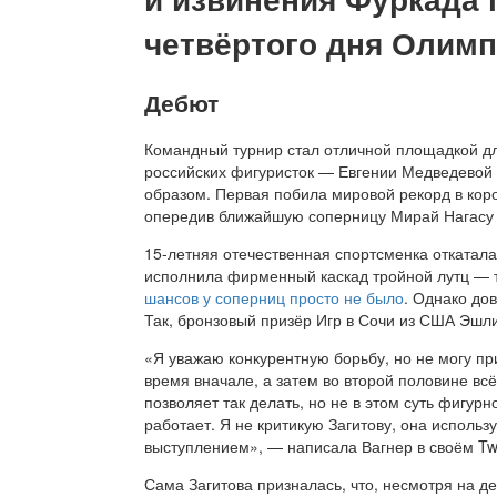
четвёртого дня Олим
Дебют
Командный турнир стал отличной площадкой д
российских фигуристок — Евгении Медведевой 
образом. Первая побила мировой рекорд в кор
опередив ближайшую соперницу Мирай Нагасу 
15-летняя отечественная спортсменка откатала
исполнила фирменный каскад тройной лутц — т
шансов у соперниц просто не было
. Однако до
Так, бронзовый призёр Игр в Сочи из США Эшли
«Я уважаю конкурентную борьбу, но не могу пр
время вначале, а затем во второй половине вс
позволяет так делать, но не в этом суть фигурн
работает. Я не критикую Загитову, она использ
выступлением», — написала Вагнер в своём Twit
Сама Загитова призналась, что, несмотря на д