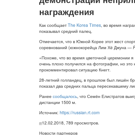
награждения
Как сообщает
The Korea Times
, во время нагр
показывал средний палец.
Отмечается, что в Южной Корее этот жест спо
соревнований (южнокорейца Лим Хё Джуна —
«Похоже, что во время цветочной церемонии я 
очень плохо получился на фотографии, но это 
прокомментировал ситуацию Кнегт.
28-летний голландец, в прошлом был лишён бро
показал два средних пальца пересекавшему л
Ранее
сообщалось
, что Семён Елистратов выи
дистанции 1500 м.
Источник:
https://russian.rt.com
12.02.2018,
789
просмотров.
Новости партнеров