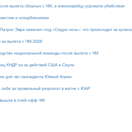
после вылета сборных с ЧМ, а южнокорейцу угрожали убийством
свистом и оскорблениями
 Патрис Эвра зажигает под «Седую ночь»: что происходит за кулис
-за вылета с ЧМ-2026
одство национальной команды после вылета с ЧМ
ниц КНДР из-за действий США и Сеула
зни для экс-президента Южной Кореи
 себя за провальный результат в матче с ЮАР
 вышла в плей-офф ЧМ