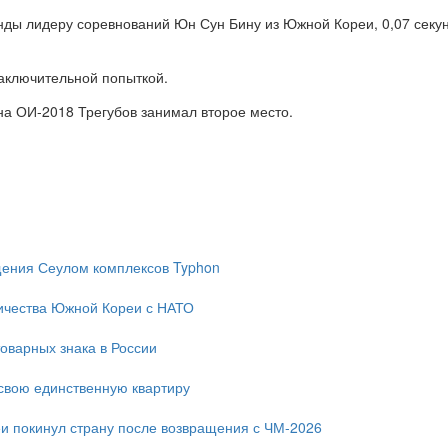
кунды лидеру соревнований Юн Сун Бину из Южной Кореи, 0,07 секу
аключительной попыткой.
на ОИ-2018 Трегубов занимал второе место.
ещения Сеулом комплексов Typhon
ичества Южной Кореи с НАТО
оварных знака в России
свою единственную квартиру
и покинул страну после возвращения с ЧМ-2026