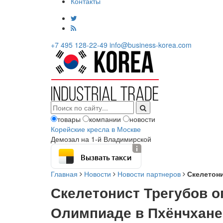
Контакты
+7 495 128-22-49
info@business-korea.com
товары
компании
новости
Корейские кресла в Москве
Демозал на 1-й Владимирской
Вызвать такси
Главная
Новости
Новости партнеров
Скелетони
Скелетонист Трегубов о
Олимпиаде в Пхёнчхане