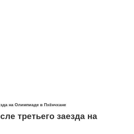
езда на Олимпиаде в Пхёнчхане
сле третьего заезда на