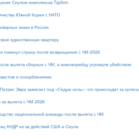
ещения Сеулом комплексов Typhon
ичества Южной Кореи с НАТО
оварных знака в России
свою единственную квартиру
и покинул страну после возвращения с ЧМ-2026
после вылета сборных с ЧМ, а южнокорейцу угрожали убийством
свистом и оскорблениями
 Патрис Эвра зажигает под «Седую ночь»: что происходит за кулис
-за вылета с ЧМ-2026
одство национальной команды после вылета с ЧМ
ниц КНДР из-за действий США и Сеула