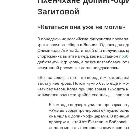
Загитовой
«Кататься она уже не могла»
В понедельник российские фигуристки провел
краткосрочного сбора в Японии. Однако для од
Олимпиады Алины Загитовой она получилась кр
спортсменка выйти на лёд, как на стадион
приб
дебютантки Игр кровь, а позже потребовали от
испуганной россиянке долго не удавалось.
«Всё началось с того, что перед тем, как она 
взяли у неё кровь. Потом нужно было ещё и моч
четырёх часов. Когда пришло время выходить на
количества воды это крайне сложно», — приво
В команде подчеркнули, что проверка на
«Уже во время тренировки ей нужно было
она ушла с допинг-офицерами. В принци
проверкам, к той же Екатерине Бобровой
должно мешать тренировочному и соревн