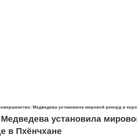
совершенство: Медведева установила мировой рекорд в коро
 Медведева установила мировой
е в Пхёнчхане