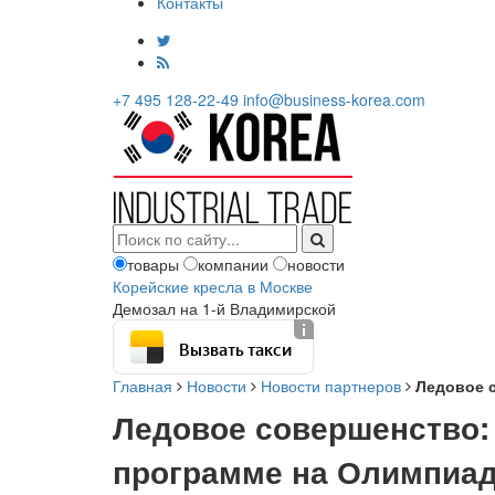
Контакты
+7 495 128-22-49
info@business-korea.com
товары
компании
новости
Корейские кресла в Москве
Демозал на 1-й Владимирской
Вызвать такси
Главная
Новости
Новости партнеров
Ледовое 
Ледовое совершенство:
программе на Олимпиад