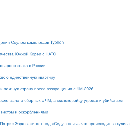
ещения Сеулом комплексов Typhon
ичества Южной Кореи с НАТО
оварных знака в России
свою единственную квартиру
и покинул страну после возвращения с ЧМ-2026
после вылета сборных с ЧМ, а южнокорейцу угрожали убийством
свистом и оскорблениями
 Патрис Эвра зажигает под «Седую ночь»: что происходит за кулис