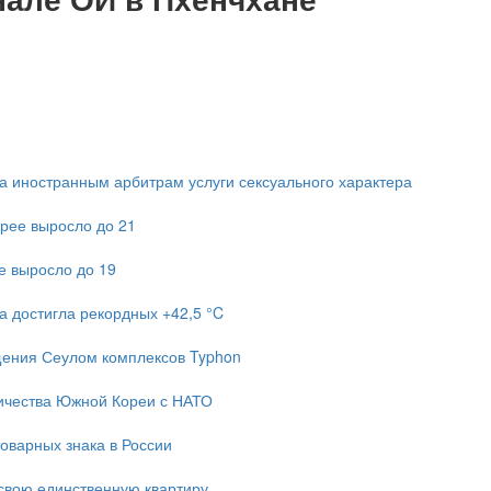
 иностранным арбитрам услуги сексуального характера
рее выросло до 21
е выросло до 19
а достигла рекордных +42,5 °C
ещения Сеулом комплексов Typhon
ичества Южной Кореи с НАТО
оварных знака в России
свою единственную квартиру