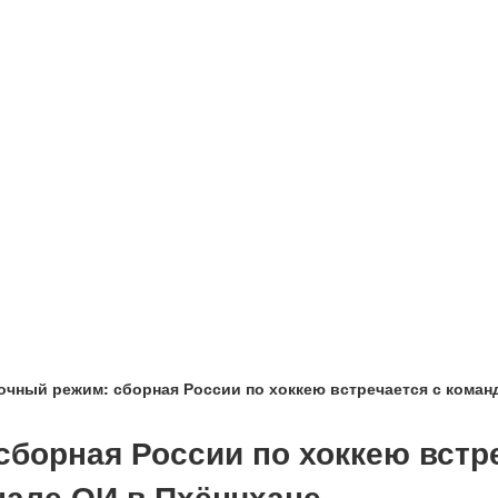
чный режим: сборная России по хоккею встречается с коман
борная России по хоккею встр
нале ОИ в Пхёнчхане