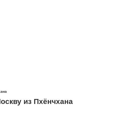
хана
оскву из Пхёнчхана