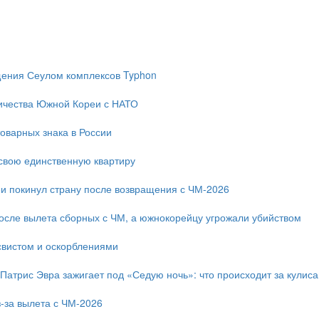
ещения Сеулом комплексов Typhon
ичества Южной Кореи с НАТО
оварных знака в России
свою единственную квартиру
и покинул страну после возвращения с ЧМ-2026
после вылета сборных с ЧМ, а южнокорейцу угрожали убийством
свистом и оскорблениями
 Патрис Эвра зажигает под «Седую ночь»: что происходит за кулис
-за вылета с ЧМ-2026