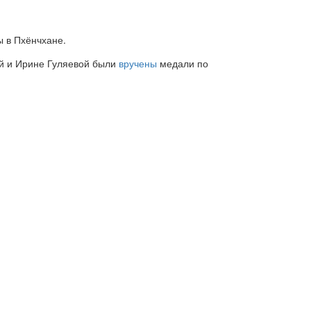
 в Пхёнчхане.
й и Ирине Гуляевой были
вручены
медали по