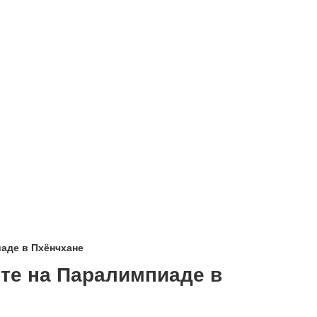
аде в Пхёнчхане
те на Паралимпиаде в