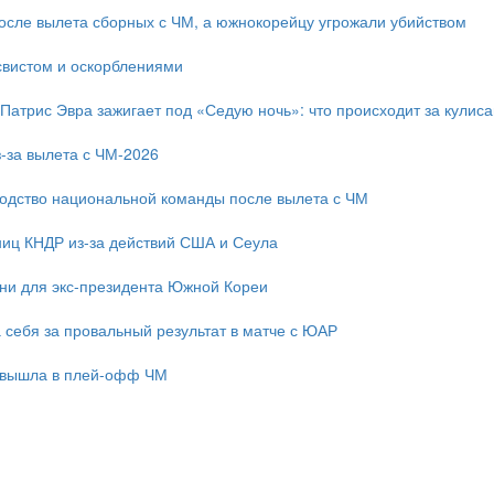
после вылета сборных с ЧМ, а южнокорейцу угрожали убийством
свистом и оскорблениями
 Патрис Эвра зажигает под «Седую ночь»: что происходит за кулис
-за вылета с ЧМ-2026
одство национальной команды после вылета с ЧМ
ниц КНДР из-за действий США и Сеула
зни для экс-президента Южной Кореи
 себя за провальный результат в матче с ЮАР
 вышла в плей-офф ЧМ