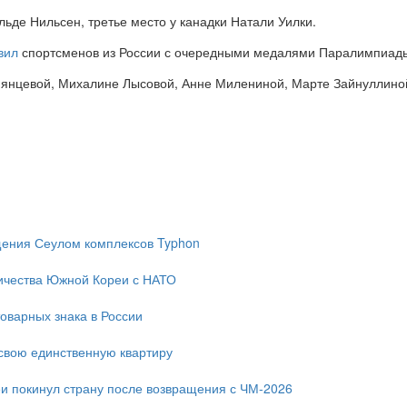
ьде Нильсен, третье место у канадки Натали Уилки.
вил
спортсменов из России с очередными медалями Паралимпиады
мянцевой, Михалине Лысовой, Анне Милениной, Марте Зайнуллино
ещения Сеулом комплексов Typhon
ичества Южной Кореи с НАТО
оварных знака в России
свою единственную квартиру
и покинул страну после возвращения с ЧМ-2026