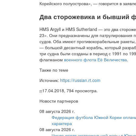
Корейского полуострова», — говорится в заявл
Два сторожевика и бывший 
HMS Argyll и HMS Sutherland — это два сторож
23». Они предназначены для патрулирования 
судов. Оба имеют противокорабельные ракеты,
— большой десантный корабль, который разраб
три судна были созданы в период с 1991 по 199
флагманом
военного флота Её Величества
.
Также по теме
Источник:
https://russian.rt.com
17.04.2018,
794
просмотра.
Новости партнеров
08 августа 2026 г.
Федерация футбола Южной Кореи оплачи
характера
08 августа 2026 г.
Число жертв экстремальной жары в Южно