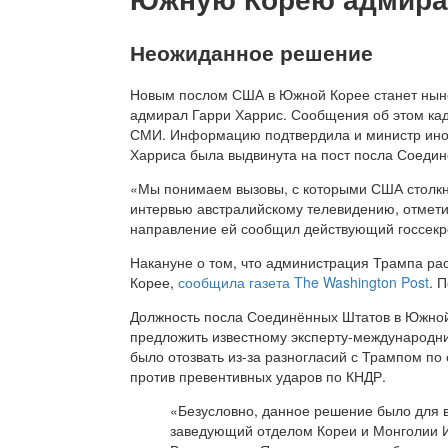
Неожиданное решение
Новым послом США в Южной Корее станет ны
адмирал Гарри Харрис. Сообщения об этом ка
СМИ. Информацию подтвердила и министр инос
Харриса была выдвинута на пост посла Соедин
«Мы понимаем вызовы, с которыми США столкн
интервью австралийскому телевидению, отмети
направление ей сообщил действующий госсекр
Накануне о том, что администрация Трампа ра
Корее,
сообщила газета The Washington Post
. 
Должность посла Соединённых Штатов в Южной 
предложить известному эксперту-международник
было отозвать из-за разногласий с Трампом по
против превентивных ударов по КНДР.
«Безусловно, данное решение было для 
заведующий отделом Кореи и Монголии И