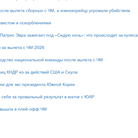
после вылета сборных с ЧМ, а южнокорейцу угрожали убийством
свистом и оскорблениями
 Патрис Эвра зажигает под «Седую ночь»: что происходит за кулис
-за вылета с ЧМ-2026
одство национальной команды после вылета с ЧМ
ниц КНДР из-за действий США и Сеула
зни для экс-президента Южной Кореи
 себя за провальный результат в матче с ЮАР
 вышла в плей-офф ЧМ