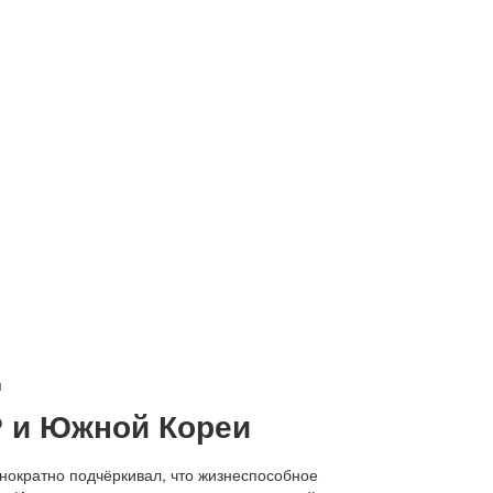
и
Р и Южной Кореи
днократно подчёркивал, что жизнеспособное