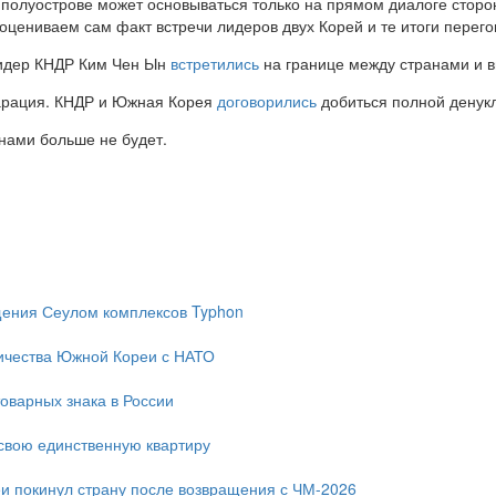
полуострове может основываться только на прямом диалоге сторон.
 оцениваем сам факт встречи лидеров двух Корей и те итоги перег
лидер КНДР Ким Чен Ын
встретились
на границе между странами и 
ларация. КНДР и Южная Корея
договорились
добиться полной денукл
анами больше не будет.
ещения Сеулом комплексов Typhon
ичества Южной Кореи с НАТО
оварных знака в России
свою единственную квартиру
и покинул страну после возвращения с ЧМ-2026