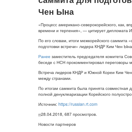
Чен Ына
«Процесс американо-северокорейского, как, в
времени и терпения», — цитирует дипломата 
По его словам, итоги межкорейского саммита «
подготовки встречи» лидера КНДР Ким Чен Ына
Ранее
заместитель председателя комитета Со
беседе с НСН прокомментировал переговоры 
Встреча лидеров КНДР и Южной Кореи Ким Че
между странами.
По итогам саммита была принята совместная 
полной денуклеаризации Корейского полуостро
Источник:
https://russian.rt.com
28.04.2018,
687
просмотров.
Новости партнеров