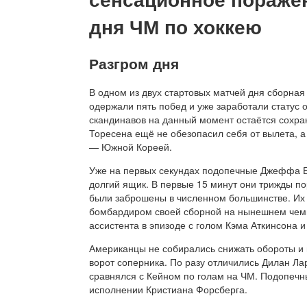
дня ЧМ по хоккею
Разгром дня
В одном из двух стартовых матчей дня сборна
одержали пять побед и уже заработали статус 
скандинавов на данный момент остаётся сохран
Торесена ещё не обезопасил себя от вылета, а
— Южной Кореей.
Уже на первых секундах подопечные Джеффа Б
долгий ящик. В первые 15 минут они трижды п
были заброшены в численном большинстве. Их 
бомбардиром своей сборной на нынешнем чемп
ассистента в эпизоде с голом Кэма Аткинсона и 
Американцы не собирались снижать обороты и 
ворот соперника. По разу отличились Дилан Ла
сравнялся с Кейном по голам на ЧМ. Подопечн
исполнении Кристиана Форсберга.