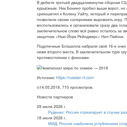
В дебюте третьей двадцатиминутки сборная СШ
курьёзным. Ник Бонино пробил выше ворот, но 
срикошетил к Колину Уайту, который и переправ
позволили своим соперникам выровнять игру.
воспользовались и организовали сразу два гол
заключительное слово всё равно осталось за з
защитник «Нью-Йорк Рейнджерс» Нил Пайонк.
Подопечные Блэшилла набрали своё 16-е очко и
ниже второго места. В заключительном туре гр
противостоянии с финнами.
Источник:
https://russian.rt.com
14.05.2018,
710
просмотров.
Новости партнеров
29 июля 2026 г.
Руденко: Россия отреагирует в случае р
18 июля 2026 г.
МИД: Россия озабочена углублением сот