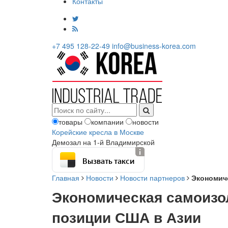
Контакты
+7 495 128-22-49
info@business-korea.com
товары
компании
новости
Корейские кресла в Москве
Демозал на 1-й Владимирской
Вызвать такси
Главная
Новости
Новости партнеров
Экономич
Экономическая самоизо
позиции США в Азии