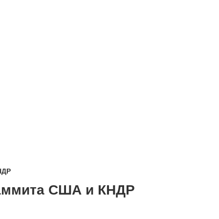
НДР
саммита США и КНДР