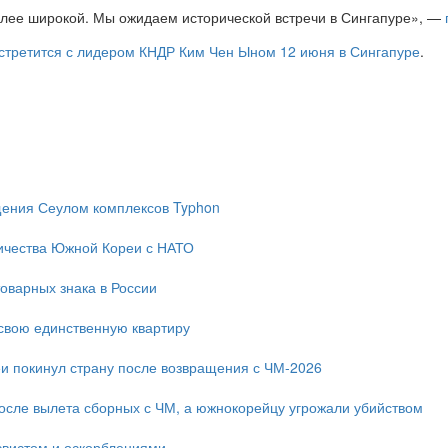
олее широкой. Мы ожидаем исторической встречи в Сингапуре», —
стретится с лидером КНДР Ким Чен Ыном 12 июня в Сингапуре
.
ещения Сеулом комплексов Typhon
ичества Южной Кореи с НАТО
оварных знака в России
свою единственную квартиру
и покинул страну после возвращения с ЧМ-2026
после вылета сборных с ЧМ, а южнокорейцу угрожали убийством
свистом и оскорблениями