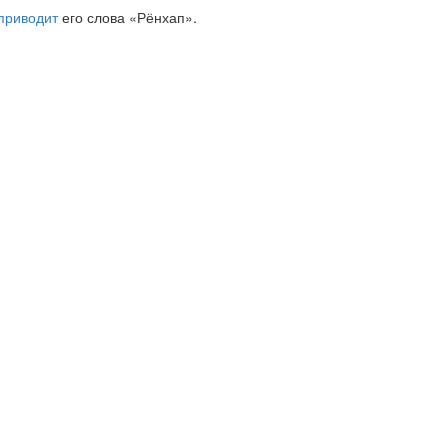
приводит
его слова «Рёнхап».