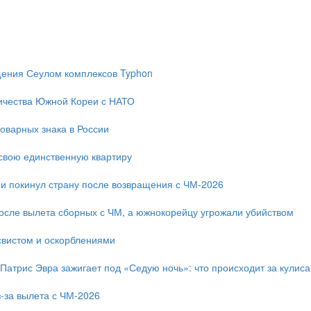
ещения Сеулом комплексов Typhon
ичества Южной Кореи с НАТО
оварных знака в России
свою единственную квартиру
и покинул страну после возвращения с ЧМ-2026
после вылета сборных с ЧМ, а южнокорейцу угрожали убийством
свистом и оскорблениями
 Патрис Эвра зажигает под «Седую ночь»: что происходит за кулис
-за вылета с ЧМ-2026