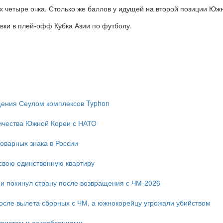
ах четыре очка. Столько же баллов у идущей на второй позиции Юж
ёвки в плей-офф Кубка Азии по футболу.
ещения Сеулом комплексов Typhon
ичества Южной Кореи с НАТО
оварных знака в России
свою единственную квартиру
и покинул страну после возвращения с ЧМ-2026
после вылета сборных с ЧМ, а южнокорейцу угрожали убийством
свистом и оскорблениями