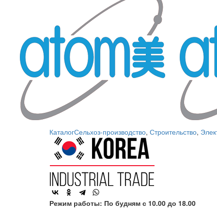
Каталог
Сельхоз-производство
,
Строительство
,
Элек
Режим работы: По будням с 10.00 до 18.00