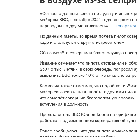
«Согласно данным совета по аудиту и инспекци
майором ВВС, в декабре 2021 года во время п
переводом на другую должность», —
говорится
По данным газеты, во время полёта пилот сов
кадр и столкнулся с другим истребителем.
Оба самолёта совершили благополучную посадк
Издание отмечает что пилота отстранили и обя
$597,5 тыс. Лётчик, в свою очередь, попросил 
выплатить ВВС только 10% от изначально затр
Комиссия также отметила, что подобная съёмка
майор согласовал план полёта с другими пилота
что самолёт совершил благополучную посадку, 
вступления в должность.
Представитель ВВС Южной Кореи на брифинге п
работают над изменением корпоративной культ
Ранее сообщалось, что два пилота авиакомпан
полёта и были отстранены от работы.