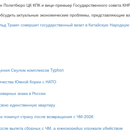
ен Политбюро ЦК КПК и вице-премьер Государственного совета КН
обсудить актуальные экономические проблемы, представляющие в
льд Трамп совершит государственный визит в Китайскую Народную
ещения Сеулом комплексов Typhon
ичества Южной Кореи с НАТО
оварных знака в России
свою единственную квартиру
и покинул страну после возвращения с ЧМ-2026
после вылета сборных с ЧМ, а южнокорейцу угрожали убийством