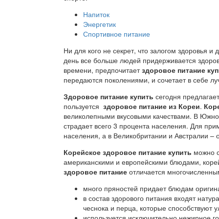
Напиток
Энергетик
Спортивное питание
Ни для кого не секрет, что залогом здоровья и
день все больше людей придерживается здорово
времени, предпочитает
здоровое питание ку
передаются поколениями, и сочетает в себе л
Здоровое питание купить
сегодня предлагае
пользуется
здоровое питание из Кореи
.
Кор
великолепными вкусовыми качествами. В Южно
страдает всего 3 процента населения. Для пр
населения, а в Великобритании и Австралии – о
Корейское здоровое питание купить
можно 
американскими и европейскими блюдами, коре
здоровое питание
отличается многочисленны
много пряностей придает блюдам оригин
в состав здорового питания входят нату
чеснока и перца, которые способствуют
используется исключительно нежирное го